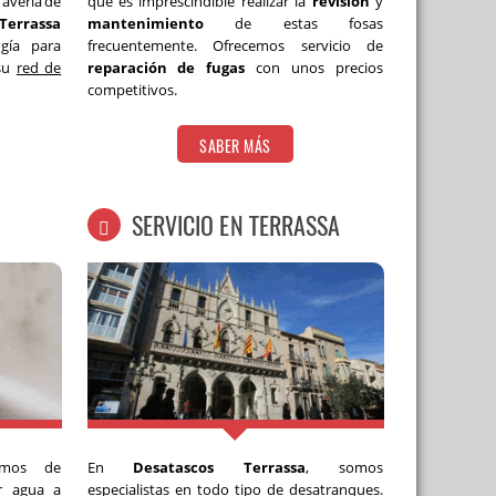
 avería de
que es imprescindible realizar la
revisión
y
Terrassa
mantenimiento
de estas fosas
gía para
frecuentemente. Ofrecemos servicio de
 su
red de
reparación de fugas
con unos precios
competitivos.
SABER MÁS
SERVICIO EN TERRASSA
mos de
En
Desatascos Terrassa
, somos
r agua a
especialistas en todo tipo de
desatranques
.