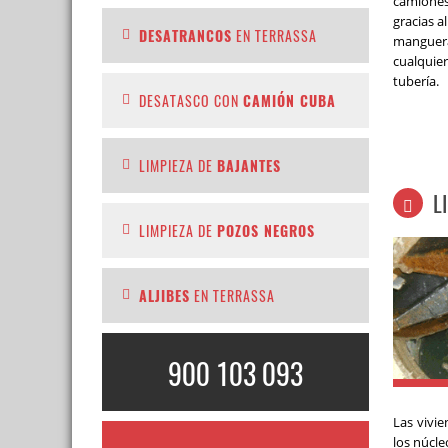
camiones
gracias a
DESATRANCOS
EN TERRASSA
manguer
cualquie
tubería.
DESATASCO CON
CAMIÓN CUBA
LIMPIEZA DE
BAJANTES
L
LIMPIEZA DE
POZOS NEGROS
ALJIBES
EN TERRASSA
900 103 093
Las vivi
los
núcle