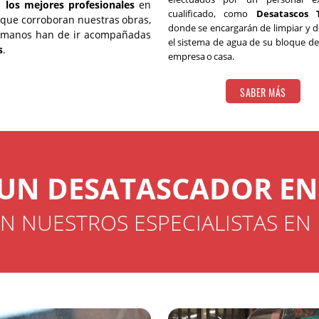
Limpieza de pozos negros
n
los mejores profesionales
en
cualificado, como
Desatascos 
 que corroboran nuestras obras,
donde se encargarán de limpiar y d
Desatascos baratos 24 hora
s manos han de ir acompañadas
el sistema de agua de su bloque de 
s
.
Desatascos de depósitos de
empresa o casa.
Reparación de fugas, filtra
SABER MÁS
Desatascos urgentes
Inspección de tuberías con
Desatascos con cubas en Ter
Contratar empresas de desa
 UN DESATASCADOR EN
N NUESTROS ESPECIALISTAS EN