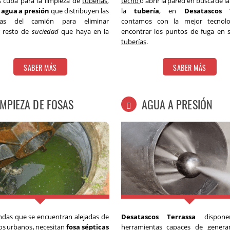
 cuba para la limpieza de
tuberías
,
techo
o abrir la pared en busca de la
l
agua a presión
que distribuyen las
la
tubería
, en
Desatascos 
as del camión para eliminar
contamos con la mejor tecnolo
r resto de
suciedad
que haya en la
encontrar los puntos de fuga en
tuberías
.
SABER MÁS
SABER MÁS
IMPIEZA DE FOSAS
AGUA A PRESIÓN
endas que se encuentran alejadas de
Desatascos Terrassa
dispone
os urbanos
, necesitan
fosa sépticas
herramientas capaces de genera