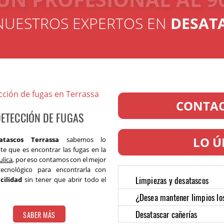
NUESTROS EXPERTOS EN
DESAT
CONTAC
ETECCIÓN DE FUGAS
LO Ú
atascos Terrassa
sabemos lo
te que es encontrar las fugas en la
ulica
, por eso contamos con el mejor
ecnológico para encontrarla con
Limpiezas y desatascos
acilidad
sin tener que abrir todo el
¿Desea mantener limpios lo
Desatascar cañerías
SABER MÁS