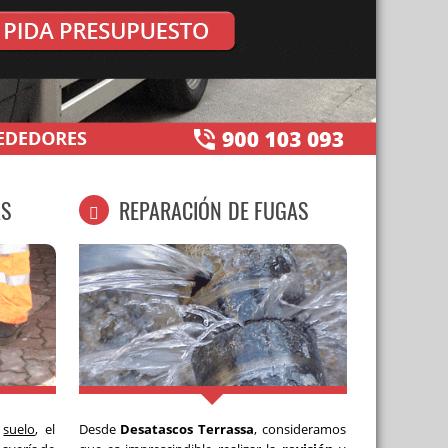
AS
REPARACIÓN DE FUGAS
l
suelo
, el
Desde
Desatascos Terrassa
, consideramos