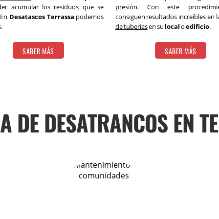
er acumular los residuos que se
presión. Con este procedim
 En
Desatascos Terrassa
podemos
consiguen resultados increíbles en 
.
de tuberías
en su
local
o
edificio
.
SABER MÁS
SABER MÁS
A DE DESATRANCOS EN T