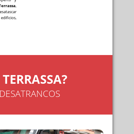
Terrassa
,
esatascar
s
edificios,
 agua
ciones y humedades
 cámaras de TV
rassa
 TERRASSA?
 DESATRANCOS