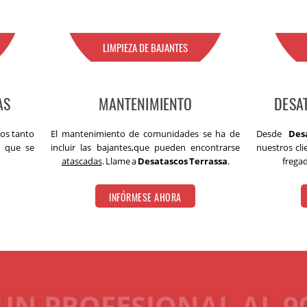
LIMPIEZA DE BAJANTES
AS
MANTENIMIENTO
DESA
os tanto
El mantenimiento de comunidades se ha de
Desde
Des
s que se
incluir las bajantes,que pueden encontrarse
nuestros cli
atascadas
. Llame a
Desatascos Terrassa
.
frega
INFÓRMESE AHORA
UN PROFESIONAL AL 90