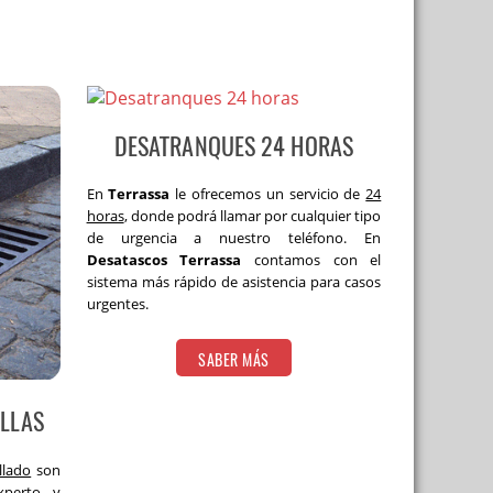
horas
 de comunidades
DESATRANQUES 24 HORAS
ntes
En
Terrassa
le ofrecemos un servicio de
24
horas
, donde podrá llamar por cualquier tipo
de urgencia a nuestro teléfono. En
Desatascos Terrassa
contamos con el
sistema más rápido de asistencia para casos
urgentes.
 sépticas en Terrassa
lavabos
SABER MÁS
cámaras de TV
ILLAS
gua a presión
llado
son
xperto y