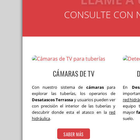
CONSULTE CON 
CÁMARAS DE TV
D
Con nuestro sistema de
cámaras
para
En
Des
explorar las tuberías, los operarios de
importan
Desatascos Terrassa
y usuarios pueden ver
red hidrá
con precisión el interior de las tuberías y
equipo t
descubrir donde esta el atasco en la
red
mayor
f
hidráulica
.
suelo.
SABER MÁS