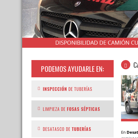
C
PODEMOS AYUDARLE EN:
INSPECCIÓN
DE TUBERÍAS
LIMPIEZA DE
FOSAS SÉPTICAS
DESATASCO DE
TUBERÍAS
En
Desat