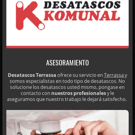
BOMBEOS DE AGUA PROFESIONALES
¿NECESITA LIMPIAR LOS DESAGÜES?
PERSONAL ESPECIALISTA EN LA LIMPIEZA DE BAJANTES
MANTENER REDES DE AGUA DE COMUNIDADES DE TERRASSA
INSPECCIONAR REDES CON CÁMARAS DE TV
¿HAY UNA FUGA DE AGUA Y NO SABE DÓNDE SE ENCUENTRA?
ASESORAMIENTO
INSPECCIÓN DE ALCANTARILLAS CON CÁMARAS DE TV
Desatascos Terrassa
ofrece su servicio en
Terrassa
y
MANTENIMIENTO DE FOSAS SÉPTICAS
somos especialistas en todo tipo de desatascos. No
solucione los desatascos usted mismo, pongase en
LOCALIZACIÓN DE FUGAS OCULTAS
contacto con
nuestros profesionales
y le
MANTENIMIENTO DE POZOS CIEGOS
aseguramos que nuestro trabajo le dejará satisfecho.
DESATASCAR DE URGENCIA CON CUBAS
DESINFECCIÓN DE DEPÓSITOS DE AGUA POTABLE
PRECIOS BARATOS POR DESATASCOS