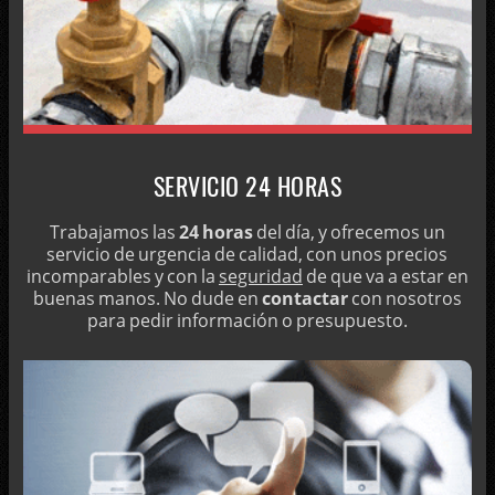
DESATRANCOS PROFESIONALES
DESATASCADOR PROFESIONAL CON MUCHOS AÑOS DE
EXPERIENCIA EN TERRASSA
SERVICIO DE LIMPIEZA Y DESINFECCIÓN DE TUBERÍAS
SERVICIO 24 HORAS
Trabajamos las
24 horas
del día, y ofrecemos un
servicio de urgencia de calidad, con unos precios
incomparables y con la
seguridad
de que va a estar en
buenas manos. No dude en
contactar
con nosotros
para pedir información o presupuesto.