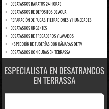
DESATASCOS BARATOS 24 HORAS
DESATASCOS DE DEPÓSITOS DE AGUA
REPARACIÓN DE FUGAS, FILTRACIONES Y HUMEDADES
DESATASCOS URGENTES
DESATASCOS DE FREGADEROS Y LAVABOS
INSPECCIÓN DE TUBERÍAS CON CÁMARAS DE TV
DESATASCOS CON CUBAS EN TERRASSA
CONTRATAR EMPRESAS DE DESATASCOS
ESPECIALISTA EN DESATRANCOS
DESATASCOS DE ALCANTARILLAS
VACIADO PROFESIONAL DE FOSAS SÉPTICAS
EN TERRASSA
LIMPIAR POZOS NEGROS CON CAMIÓN CUBA
SERVICIO PARA DETECTAR ARQUETAS
REPARAMOS TUBERÍAS LAS 24 HORAS
LIMPIEZA DE ALJIBES EN TERRASSA