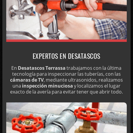
LIMPIEZA DE DEPÓSITOS DE AGUA
CAMIONES CUBA PARA REDES DE AGUA
EXTRACCIÓN DE AGUA CON CUBAS
LIMPIEZA DE TUBERÍAS CON PRESIÓN
TÉCNICAS CASERAS PARA DESATASCOS
EMPRESAS DE POCERÍA
EXPERTOS EN DESATASCOS
DESATASCAR LAVABOS CON VINAGRE Y BICARBONATO
En
Desatascos Terrassa
trabajamos con la última
LIMPIEZA DE TUBERÍAS
tecnología para inspeccionar las tuberías, con las
cámaras de TV
, mediante ultrasonidos, realizamos
¿MALOS OLORES EN EL FREGADERO?
una
inspección minuciosa
y localizamos el lugar
CONVENIENCIA DE LA SOSA CÁUSTICA PARA DESATASCOS
exacto de la avería para evitar tener que abrir todo.
EMPRESA DE POCERÍA EN TERRASSA
MANTENIMIENTO DE DEPÓSITOS DE AGUA
LIMPIEZAS CON AGUA A PRESIÓN
DESATASCOS 24 HORAS EN TERRASSA CON CAMIÓN CUBA