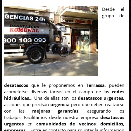
Desde el
grupo de
desatascos
que le proponemos en
Terrassa
, pueden
acometerse diversas tareas en el campo de las
redes
hidráulicas
... Una de ellas son los
desatascos urgentes
,
acciones que precisan
urgencia
pero que deben realizarse
con las
mejores garantías
, asegurando los
trabajos.
Facilitamos desde nuestra empresa
desatascos
urgentes
en
comunidades de vecinos
,
domicilios
,
empresas
... Entre en contacto para solicitar la información