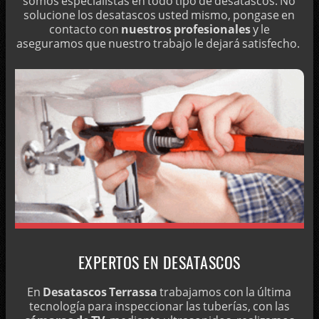
somos especialistas en todo tipo de desatascos. No
solucione los desatascos usted mismo, pongase en
LOCALIZACIÓN DE FUGAS OCULTAS
contacto con
nuestros profesionales
y le
MANTENIMIENTO DE POZOS CIEGOS
aseguramos que nuestro trabajo le dejará satisfecho.
DESATASCAR DE URGENCIA CON CUBAS
DESINFECCIÓN DE DEPÓSITOS DE AGUA POTABLE
PRECIOS BARATOS POR DESATASCOS
LIMPIEZA DE DEPÓSITOS DE AGUA
CAMIONES CUBA PARA REDES DE AGUA
EXTRACCIÓN DE AGUA CON CUBAS
LIMPIEZA DE TUBERÍAS CON PRESIÓN
TÉCNICAS CASERAS PARA DESATASCOS
EMPRESAS DE POCERÍA
EXPERTOS EN DESATASCOS
DESATASCAR LAVABOS CON VINAGRE Y BICARBONATO
En
Desatascos Terrassa
trabajamos con la última
LIMPIEZA DE TUBERÍAS
tecnología para inspeccionar las tuberías, con las