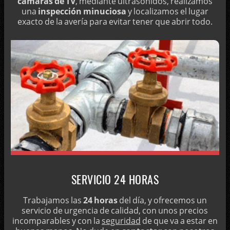
cámaras de TV
, mediante ultrasonidos, realizamos
¿MALOS OLORES EN EL FREGADERO?
una
inspección minuciosa
y localizamos el lugar
CONVENIENCIA DE LA SOSA CÁUSTICA PARA DESATASCOS
exacto de la avería para evitar tener que abrir todo.
EMPRESA DE POCERÍA EN TERRASSA
MANTENIMIENTO DE DEPÓSITOS DE AGUA
LIMPIEZAS CON AGUA A PRESIÓN
DESATASCOS 24 HORAS EN TERRASSA CON CAMIÓN CUBA
DESATRANCOS PROFESIONALES
DESATASCADOR PROFESIONAL CON MUCHOS AÑOS DE
EXPERIENCIA EN TERRASSA
SERVICIO DE LIMPIEZA Y DESINFECCIÓN DE TUBERÍAS
SERVICIO 24 HORAS
Trabajamos las
24 horas
del día, y ofrecemos un
servicio de urgencia de calidad, con unos precios
incomparables y con la
seguridad
de que va a estar en